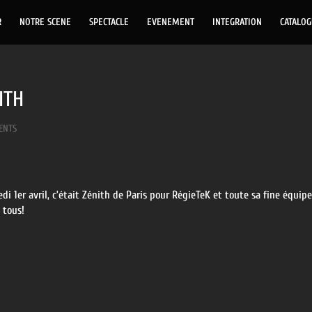
R
NOTRE SCENE
SPECTACLE
EVENEMENT
INTEGRATION
CATALO
ITH
ENTS
di 1er avril, c’était Zénith de Paris pour RégieTeK et toute sa fine équ
 tous!