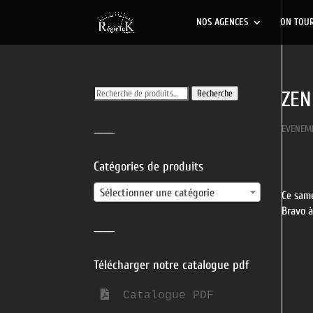
NOS AGENCES
ON TOU
Recherche
ZEN
Recherche
pour :
______
EVENEM
Catégories de produits
Sélectionner une catégorie
Ce same
Bravo à
______
Télécharger notre catalogue pdf
  Catalogue PDF