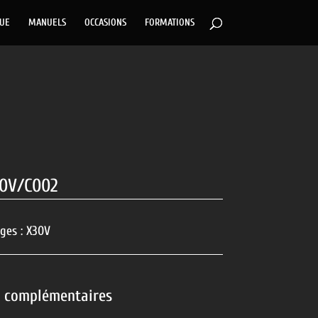
GUE
MANUELS
OCCASIONS
FORMATIONS
0V/C002
ges :
X30V
s complémentaires